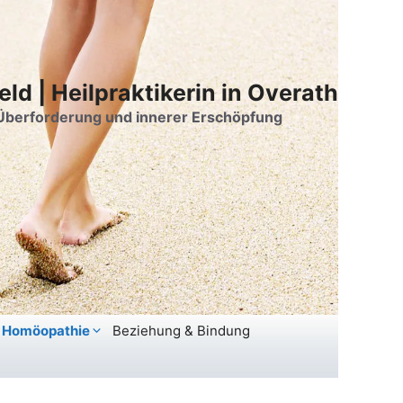
eld | Heilpraktikerin in Overath
, Überforderung und innerer Erschöpfung
& Homöopathie
Beziehung & Bindung