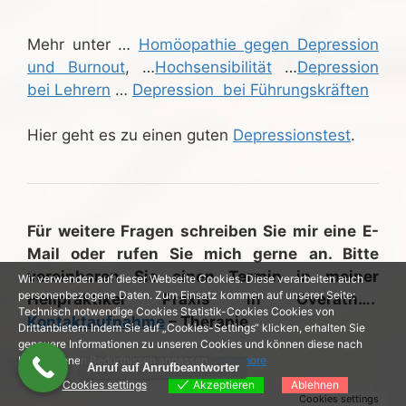
Mehr unter …
Homöopathie gegen Depression
und Burnout
, …
Hochsensibilität
…
Depression
bei Lehrern
…
Depression bei Führungskräften
Hier geht es zu einen guten
Depressionstest
.
Für weitere Fragen schreiben Sie mir eine E-
Mail oder rufen Sie mich gerne an. Bitte
vereinbaren Sie einen Termin in meiner
Wir verwenden auf dieser Webseite Cookies. Diese verarbeiten auch
personenbezogene Daten. Zum Einsatz kommen auf unserer Seite:
Heilpraktiker Praxis in Overath….
Technisch notwendige Cookies Statistik-Cookies Cookies von
Kontaktaufnahme
– Therapie
Drittanbietern Indem Sie auf „Cookies-Settings“ klicken, erhalten Sie
genauere Informationen zu unseren Cookies und können diese nach
Ihren eigenen Bedürfnissen anpassen.
View more
Anruf auf Anrufbeantworter
Cookies settings
Akzeptieren
Ablehnen
Cookies settings