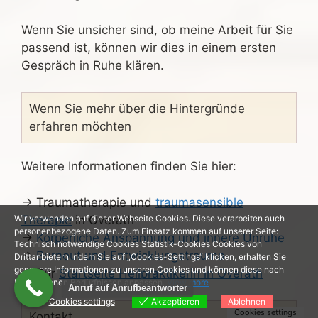
Wenn Sie unsicher sind, ob meine Arbeit für Sie
passend ist, können wir dies in einem ersten
Gespräch in Ruhe klären.
Wenn Sie mehr über die Hintergründe
erfahren möchten
Weitere Informationen finden Sie hier:
→ Traumatherapie und
traumasensible
Therapie
in Overath
Wir verwenden auf dieser Webseite Cookies. Diese verarbeiten auch
personenbezogene Daten. Zum Einsatz kommen auf unserer Seite:
→
Körperliche Anspannung und innere Unruhe
Technisch notwendige Cookies Statistik-Cookies Cookies von
→
Burnout und Entwicklungstrauma
Drittanbietern Indem Sie auf „Cookies-Settings“ klicken, erhalten Sie
genauere Informationen zu unseren Cookies und können diese nach
→ Zur
Startseite Heilpraktikerin in Overath
Ihren eigenen Bedürfnissen anpassen.
View more
Anruf auf Anrufbeantworter
Cookies settings
Akzeptieren
Ablehnen
Cookies settings
Kontakt